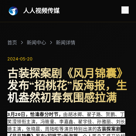
人人视频传媒
首页
新闻中心
新闻详情
2024-05-20
古装探案剧《风月锦囊》
发布“招桃花”版海报，生
机盎然初春氛围感拉满
3月20日，恰逢春分时节，
由胡冰卿、翟子路、贺鹏、丁
笑滢领衔主演，冯筱童、李嘉鑫、翟宇佳、孙雅丽、刘长
德主演，张晓晨、周陆啦等演员特别出演的
古装探案剧