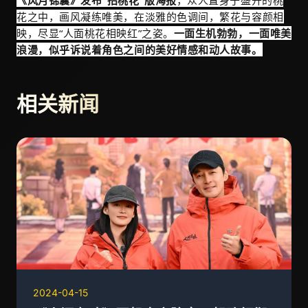
《风月锦囊》发布“招桃花”版海报
，众人置身于盛开的桃
花之中，画风凝练唯美，在淡雅的色调间，繁花与容颜相
映，尽显“人面桃花相映红”之姿。
一面生机勃勃，一面唯美
浪漫，似乎诉说着角色之间的美好情感和动人故事。
相关新闻
2024-04-15