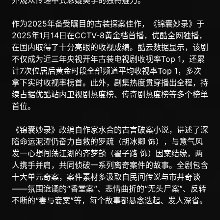
外观众传递中式悬疑美学的独特魅力。
作为2025年备受瞩目的古装探案佳作，《锦囊妙录》于
2025年1月14日在CCTV-8黄金档首播，优酷全网独播，
在国内取得了十分亮眼的收视成绩。酷云数据显示，该剧
不仅成为近三年央视开年古装电视剧收视率Top 1，还累
计7次位居后黄金时段全部频道平均收视率Top 1，多次
拿下实时收视率榜首。此外，剧集热度贯穿播出全程，持
续占据优酷站内卫视剧热度榜、传奇剧热度榜等多个榜单
首位。
《锦囊妙录》改编自作家水合的古言破案小说，讲述了深
陷命运泥潭仍奋力自救的罗疏（胡冰卿 饰），与意气风
发一心想闯荡江湖的齐梦麟（翟子路 饰）因案结缘，两
人携手并肩，共同侦破一系列离奇案件的故事。全剧包含
十大单元奇案，案件素材多汲取自民间传说与市井奇谈
——氛围诡谲的“香堂案”、悲情曲折的“无头尸案”、反转
不断的“妻与妾案”等，每个故事都悬念迭起、发人深省。